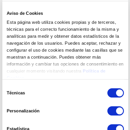
Reducción de la Energía primaria No
técnicas para el correcto funcionamiento de la misma y
Renovable y de la demanda energética anual
analíticas para medir y obtener datos estadísticos de la
global de calefacción y refrigeración, como
navegación de los usuarios. Puedes aceptar, rechazar y
mínimo del 50%.
configurar el uso de cookies mediante las casillas que se
Otras actuaciones subvencionables en
muestran a continuación. Puedes obtener más
materia de accesibilidad, conservación y
eficiencia energética.
información y cambiar tus opciones de consentimiento en
cualquier momento visitando nuestra
Política de
Comunidades de Propietarios y
Agrupaciones de Comunidades.
Cookies
.
Selección
Técnicas
de
Más info
consentimiento
Personalización
Estadística
Marketing