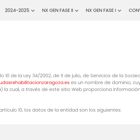
2024-2025
NX GEN FASE II
NX GEN FASE I
CONV
o 10 de la Ley 34/2002, de 11 de julio, de Servicios de la Soc
udasrehabilitacionzaragoza.es
es un nombre de dominio, cuyo
) la cual, a través de este sitio Web proporciona informació
tículo 10, los datos de la entidad son los siguientes: