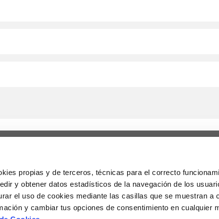
I
U
okies propias y de terceros, técnicas para el correcto funcionami
AVISO LEGAL
C
edir y obtener datos estadísticos de la navegación de los usuar
POLÍTICA DE PRIVACIDAD
5
ar
urar el uso de cookies mediante las casillas que se muestran a 
de
PROTECCIÓN DE DATOS
mación y cambiar tus opciones de consentimiento en cualquier
or
E