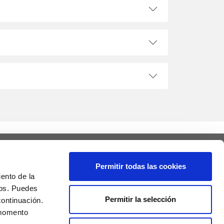
CONTACTO
nformación y ayudas
Permitir todas las cookies
nidad de Información
ento de la
alle San Pablo, 48
ios. Puedes
0003 Zaragoza
Permitir la selección
continuación.
 momento
mail