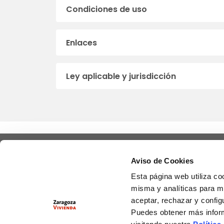
Condiciones de uso
Enlaces
Ley aplicable y jurisdicción
Aviso de Cookies
Esta página web utiliza co
misma y analíticas para m
Zaragoza Vivienda busca promover, diseñ
aceptar, rechazar y config
y gestionar políticas urbanas que, des
Puedes obtener más infor
criterios de sostenibilidad, generen val