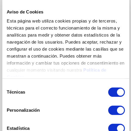
11ª Concesiones Líneas 3, 4.1 y 4.2 - Consejo
24/01/23
Aviso de Cookies
Esta página web utiliza cookies propias y de terceros,
10ª Concesiones de Línea 2, 3 y 4.2 -
técnicas para el correcto funcionamiento de la misma y
Consejo 19/12/22
analíticas para medir y obtener datos estadísticos de la
navegación de los usuarios. Puedes aceptar, rechazar y
configurar el uso de cookies mediante las casillas que se
9ª Concesiones de Línea 2 y 4.2 - Consejo
muestran a continuación. Puedes obtener más
05/10/22
información y cambiar tus opciones de consentimiento en
cualquier momento visitando nuestra
Política de
Cookies
.
8ª Concesiones de Línea 2, 3 y 4.2 -
Consejo 29/07/22
Selección
Técnicas
de
consentimiento
7ª Concesiones de Línea 3, 4.1 y 4.2 -
Consejo 13/05/22
Personalización
6ª Concesiones de Línea 3, 4.1 y 4.2 -
Estadística